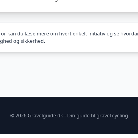
or kan du læse mere om hvert enkelt initiativ og se hvordan
ighed og sikkerhed.
©
2026
Gravelguide.dk - Din guide til gravel cycling