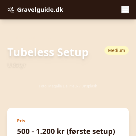
🚵
Gravelguide.dk
← Tilbage til Udstyr
Tubeless Setup
Medium
Udstyr
Foto:
Magalie De Preux
/ Unsplash
Pris
500 - 1.200 kr (første setup)