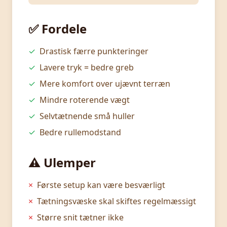
✅ Fordele
✓
Drastisk færre punkteringer
✓
Lavere tryk = bedre greb
✓
Mere komfort over ujævnt terræn
✓
Mindre roterende vægt
✓
Selvtætnende små huller
✓
Bedre rullemodstand
⚠️ Ulemper
×
Første setup kan være besværligt
×
Tætningsvæske skal skiftes regelmæssigt
×
Større snit tætner ikke