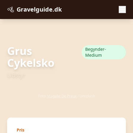
🚵
Gravelguide.dk
← Tilbage til Udstyr
Grus
Begynder-
Medium
Cykelsko
Udstyr
Foto:
Magalie De Preux
/ Unsplash
Pris