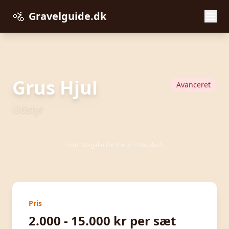
🚵
Gravelguide.dk
← Tilbage til Udstyr
Grus Hjul
Avanceret
Udstyr
Foto:
Magalie De Preux
/ Unsplash
Pris
2.000 - 15.000 kr per sæt