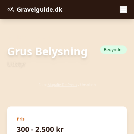
🚵
Gravelguide.dk
← Tilbage til Udstyr
Grus Belysning
Begynder
Udstyr
Foto:
Magalie De Preux
/ Unsplash
Pris
300 - 2.500 kr