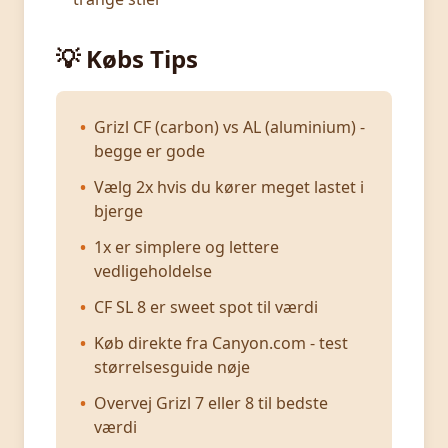
💡 Købs Tips
•
Grizl CF (carbon) vs AL (aluminium) -
begge er gode
•
Vælg 2x hvis du kører meget lastet i
bjerge
•
1x er simplere og lettere
vedligeholdelse
•
CF SL 8 er sweet spot til værdi
•
Køb direkte fra Canyon.com - test
størrelsesguide nøje
•
Overvej Grizl 7 eller 8 til bedste
værdi