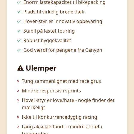
✓
Enorm lastekapacitet til bikepacking
✓
Plads til virkelig brede dæk
✓
Hover-styr er innovativ opbevaring
✓
Stabil på lastet touring
✓
Robust byggekvalitet
✓
God værdi for pengene fra Canyon
⚠️ Ulemper
×
Tung sammenlignet med race grus
×
Mindre responsiv i sprints
×
Hover-styr er love/hate - nogle finder det
mærkeligt
×
Ikke til konkurrencedygtig racing
×
Lang akselafstand = mindre adræt i
trange stier