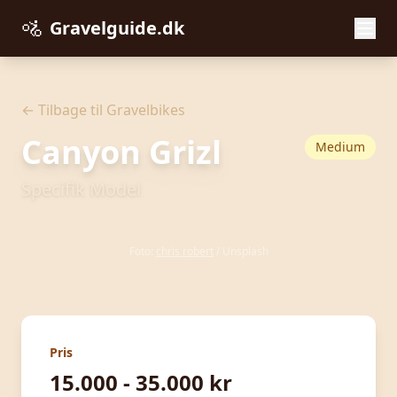
🚵
Gravelguide.dk
← Tilbage til Gravelbikes
Canyon Grizl
Medium
Specifik Model
Foto:
chris robert
/ Unsplash
Pris
15.000 - 35.000 kr